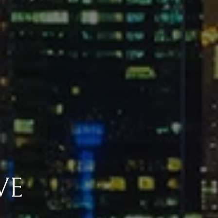
VE
BİLİR,