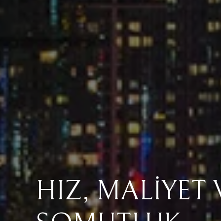
HIZ, MALİYET 
ESNEK, ERİŞİLE